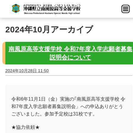
2024年10月アーカイブ
南風原高等支援学校 令和7年度入学志願者募集
説明会について
2024年10月28日 11:50
令和
6
年
11
月
1
日（金）実施の｢南風原高等支援学校 令
和
7
年度入学志願者募集説明会」への申込ありがとう
ございました。参加予定校は
31
校です。
★協力依頼★