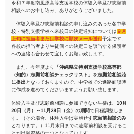
令和７年度南風原高等支援学校の体験入学及び志願前
相談へのお申し込み、ありがとうございました。
体験入学及び志願前相談の申し込みのあった各中学
校・特別支援学校へ来校日の決定通知については
９月
上旬に担当者または学校に
順次メール送付
予定です。
各校の担当者より生徒個々の決定日を該当する保護者
への連絡も合わせて宜しくお願い致します。
また、今年度より
「沖縄県立特別支援学校高等部
（知的）志願前相談チェックリスト」
を
志願前相談時
に提出
となっておりますので、中学校での進路面談時
に作成を進めてくださいますようお願い致します。
体験入学及び志願前相談に参加できない生徒は、
10
月
20
日（月）～
11
月
28
日（金）の期間
で日程調整しま
す。（その場合、体験入学は実施せず
志願前相談のみ
となります。）
11
月末日までに志願前相談を受けるこ
とが出願資格の一つとなっています。