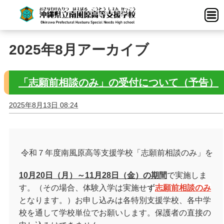
2025年8月アーカイブ
「志願前相談のみ」の受付について（予告）
2025年8月13日 08:24
令和７年度南風原高等支援学校「志願前相談のみ」を
10
月
20
日（月）～
11
月
28
日（金）の期間
で実施しま
す。（その場合、体験入学は実施せ
ず
志願前相談のみ
となります。）お申し込みは各特別支援学校、各中学
校を通して学校単位でお願いします。保護者の直接の